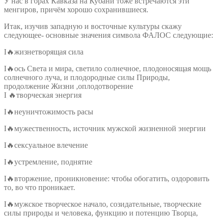
У нас в горах Кавказа на Кубани тоже встречаются эти
менгиров, причём хорошо сохранившиеся.
Итак, изучив западную и восточные культуры скажу
следующее- основные значения символа ФАЛОС следующие:
I🔥жизнетворящая сила
I🔥ось Света и мира, светило солнечное, плодоносящая мощь
солнечного луча, и плодородные силы Природы,
продолжение Жизни ,оплодотворение
I 🔥творческая энергия
I🔥неуничтожимость расы
I🔥мужественность, источник мужской жизненной энергии
I🔥сексуальное влечение
I🔥устремление, поднятие
I🔥вторжение, проникновение: чтобы обогатить, оздоровить
то, во что проникает.
I🔥мужское творческое начало, созидательные, творческие
силы природы и человека, функцию и потенцию Творца,